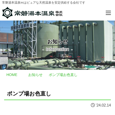
常磐湯本温泉㈱はピュアな天然温泉を安定供給する会社です
お知らせ
-
Information
-
HOME
お知らせ
ポンプ場お色直し
ポンプ場お色直し
'24.02.14